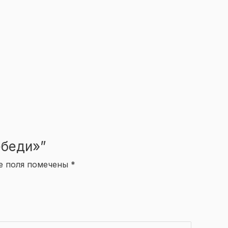
ебеди»”
е поля помечены
*