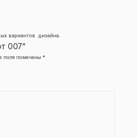
вых вариантов дизайна.
от 007”
е поля помечены
*