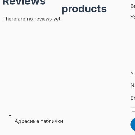
Reviews
products
В
Y
There are no reviews yet.
Y
N
E
Адресные таблички