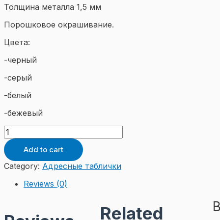
Толщина металла 1,5 мм
Порошковое окрашивание.
Цвета:
-черный
-серый
-белый
-бежевый
Адресная
табличка
"Паровоз"
Add to cart
quantity
Category:
Адресные таблички
Reviews (0)
B
Related