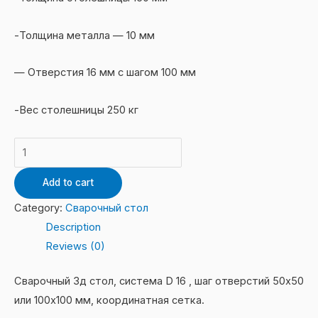
-Толщина металла — 10 мм
— Отверстия 16 мм с шагом 100 мм
-Вес столешницы 250 кг
Сварочный
стол
Add to cart
1000
х
Category:
Сварочный стол
2000
Description
мм
Reviews (0)
шаг
100
Сварочный 3д стол, система D 16 , шаг отверстий 50х50
мм
или 100х100 мм, координатная сетка.