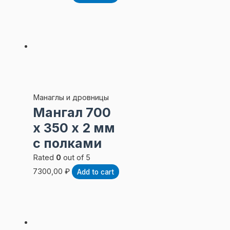
Манаглы и дровницы
Мангал 700
х 350 х 2 мм
с полками
Rated
0
out of 5
7300,00
₽
Add to cart