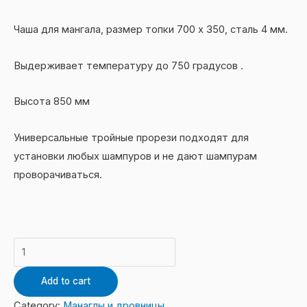
Чаша для мангала, размер топки 700 х 350, сталь 4 мм.
Выдерживает температуру до 750 градусов .
Высота 850 мм
Универсальные тройные прорези подходят для
установки любых шампуров и не дают шампурам
проворачиваться.
Мангал
с
Add to cart
ножками
700
Category:
Манаглы и дровницы