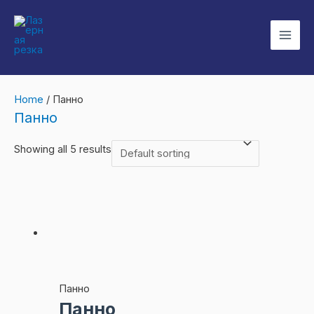
Перейти
к
Mai
содержимому
Men
Home
/ Панно
Панно
Showing all 5 results
Панно
Панно